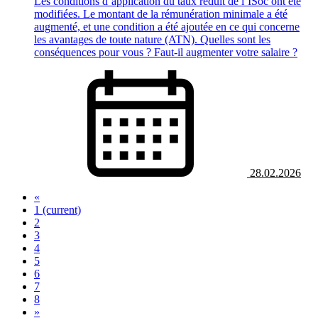
Les conditions d’application du taux réduit de l’ISoc ont été
modifiées. Le montant de la rémunération minimale a été
augmenté, et une condition a été ajoutée en ce qui concerne
les avantages de toute nature (ATN). Quelles sont les
conséquences pour vous ? Faut-il augmenter votre salaire ?
28.02.2026
«
1
(current)
2
3
4
5
6
7
8
»