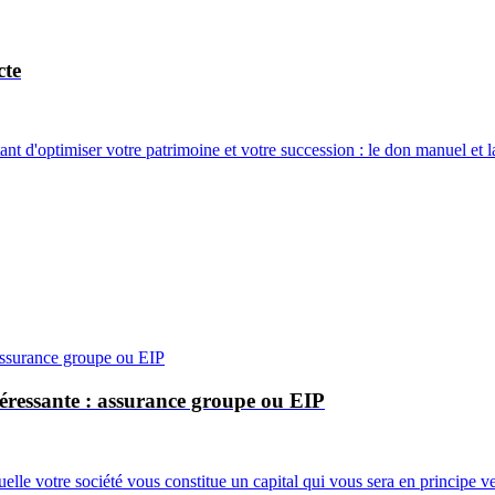
cte
t d'optimiser votre patrimoine et votre succession : le don manuel et l
ntéressante : assurance groupe ou EIP
uelle votre société vous constitue un capital qui vous sera en principe