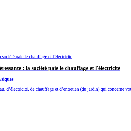
essante : la société paie le chauffage et l'électricité
ysiques
u, d’électricité, de chauffage et d’entretien (du jardin) qui concerne vo